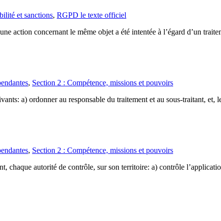
lité et sanctions
,
RGPD le texte officiel
ne action concernant le même objet a été intentée à l’égard d’un trait
pendantes
,
Section 2 : Compétence, missions et pouvoirs
ants: a) ordonner au responsable du traitement et au sous-traitant, et, 
pendantes
,
Section 2 : Compétence, missions et pouvoirs
 chaque autorité de contrôle, sur son territoire: a) contrôle l’applicatio