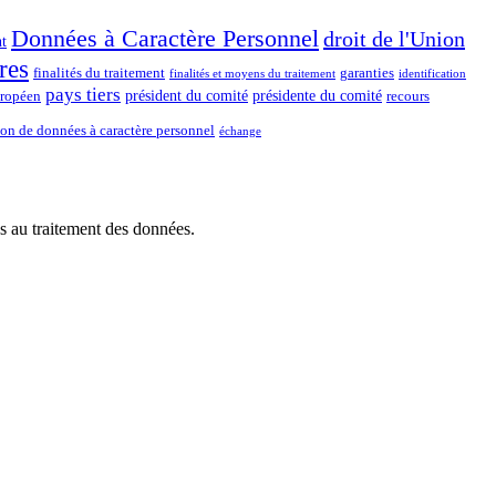
Données à Caractère Personnel
droit de l'Union
t
res
finalités du traitement
garanties
finalités et moyens du traitement
identification
pays tiers
président du comité
présidente du comité
uropéen
recours
ion de données à caractère personnel
échange
 au traitement des données.