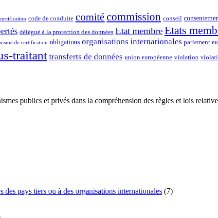
commission
comité
consentemen
code de conduite
conseil
certification
Etats memb
bertés
Etat membre
délégué à la protection des données
organisations internationales
obligations
parlement e
isme de certification
us-traitant
transferts de données
union européenne
violation
violat
 publics et privés dans la compréhension des règles et lois relatives
des pays tiers ou à des organisations internationales
(7)
)