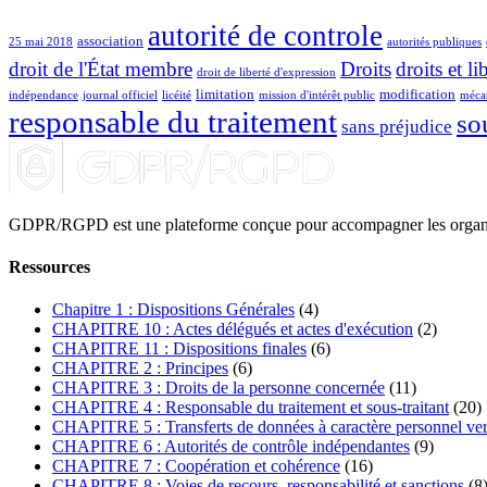
autorité de controle
association
25 mai 2018
autorités publiques
droit de l'État membre
Droits
droits et li
droit de liberté d'expression
limitation
modification
indépendance
journal officiel
licéité
mission d'intérêt public
mécan
responsable du traitement
so
sans préjudice
GDPR/RGPD est une plateforme conçue pour accompagner les organismes
Ressources
Chapitre 1 : Dispositions Générales
(4)
CHAPITRE 10 : Actes délégués et actes d'exécution
(2)
CHAPITRE 11 : Dispositions finales
(6)
CHAPITRE 2 : Principes
(6)
CHAPITRE 3 : Droits de la personne concernée
(11)
CHAPITRE 4 : Responsable du traitement et sous-traitant
(20)
CHAPITRE 5 : Transferts de données à caractère personnel vers 
CHAPITRE 6 : Autorités de contrôle indépendantes
(9)
CHAPITRE 7 : Coopération et cohérence
(16)
CHAPITRE 8 : Voies de recours, responsabilité et sanctions
(8