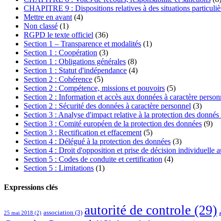
CHAPITRE 9 : Dispositions relatives à des situations particuliè
Mettre en avant
(4)
Non classé
(1)
RGPD le texte officiel
(36)
Section 1 – Transparence et modalités
(1)
Section 1 : Coopération
(3)
Section 1 : Obligations générales
(8)
Section 1 : Statut d'indépendance
(4)
Section 2 : Cohérence
(5)
Section 2 : Compétence, missions et pouvoirs
(5)
Section 2 : Information et accès aux données à caractère person
Section 2 : Sécurité des données à caractère personnel
(3)
Section 3 : Analyse d'impact relative à la protection des donnés 
Section 3 : Comité européen de la protection des données
(9)
Section 3 : Rectification et effacement
(5)
Section 4 : Délégué à la protection des données
(3)
Section 4 : Droit d'opposition et prise de décision individuelle 
Section 5 : Codes de conduite et certification
(4)
Section 5 : Limitations
(1)
Expressions clés
autorité de controle
(29)
association
(3)
25 mai 2018
(2)