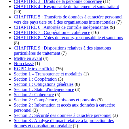
CHAPITRE 3 : Droits de la personne concernée
(11)
CHAPITRE 4 : Responsable du traitement et sous-traitant
(20)
CHAPITRE 5 : Transferts de données à caractère personnel
vers des pays tiers ou à des organisations internationales
(7)
CHAPITRE 6 : Autorités de contrôle indépendantes
(9)
CHAPITRE 7 : Coopération et cohérence
(16)
CHAPITRE 8 : Voies de recours, responsabilité et sanctions
(8)
CHAPITRE 9 : Dispositions relatives à des situations
particulières de traitement
(7)
Mettre en avant
(4)
Non classé
(1)
RGPD le texte officiel
(36)
Section 1 – Transparence et modalités
(1)
Section 1 : Coopération
(3)
Section 1 : Obligations générales
(8)
Section 1 : Statut d'indépendance
(4)
Section 2 : Cohérence
(5)
Section 2 : Compétence, missions et pouvoirs
(5)
Section 2 : Information et accès aux données à caractère
personnel
(3)
Section 2 : Sécurité des données à caractère personnel
(3)
Section 3 : Analyse d'impact relative à la protection des
donnés et consultation préalable
(2)