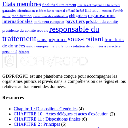
Etats membres
finalités du traitement
finalités et moyens du traitement
garanties
limitation
identification
indépendance
journal officiel
licéité
mission d'intérêt
organisations
obligations
modification
public
mécanisme de certification
internationales
pays tiers
président du comité
parlement européen
responsable du
présidente du comité
recours
traitement
sous-traitant
sans préjudice
transferts
de données
union européenne
violation
violation de données à caractère
personnel
échange
GDPR/RGPD est une plateforme conçue pour accompagner les
organismes publics et privés dans la compréhension des règles et lois
relatives au traitement des données.
Ressources
Chapitre 1 : Dispositions Générales
(4)
CHAPITRE 10 : Actes délégués et actes d'exécution
(2)
CHAPITRE 11 : Dispositions finales
(6)
CHAPITRE 2 : Principes
(6)