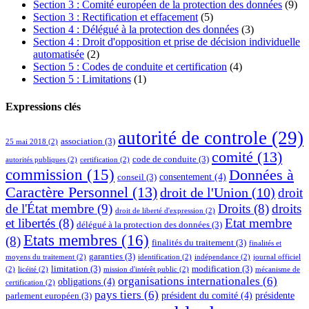
Section 3 : Comité européen de la protection des données
(9)
Section 3 : Rectification et effacement
(5)
Section 4 : Délégué à la protection des données
(3)
Section 4 : Droit d'opposition et prise de décision individuelle
automatisée
(2)
Section 5 : Codes de conduite et certification
(4)
Section 5 : Limitations
(1)
Expressions clés
autorité de controle
(29)
association
(3)
25 mai 2018
(2)
comité
(13)
code de conduite
(3)
autorités publiques
(2)
certification
(2)
commission
(15)
Données à
consentement
(4)
conseil
(3)
Caractère Personnel
(13)
droit de l'Union
(10)
droit
de l'État membre
(9)
Droits
(8)
droits
droit de liberté d'expression
(2)
et libertés
(8)
Etat membre
délégué à la protection des données
(3)
Etats membres
(16)
(8)
finalités du traitement
(3)
finalités et
garanties
(3)
moyens du traitement
(2)
identification
(2)
indépendance
(2)
journal officiel
limitation
(3)
modification
(3)
(2)
licéité
(2)
mission d'intérêt public
(2)
mécanisme de
organisations internationales
(6)
obligations
(4)
certification
(2)
pays tiers
(6)
président du comité
(4)
présidente
parlement européen
(3)