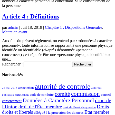
données à caractère personnel la concernant. Si le consentement de
la personne...
Article 4 : Définitions
par
admin
|
Juil 18, 2019
|
Chapitre 1 : Dispositions Générales
,
Mettre en avant
Aux fins du présent règlement, on entend par : «données à caractère
personnel», toute information se rapportant à une personne physique
identifiée ou identifiable (ci-après dénommée «personne
concernée») ; est réputée être une «personne physique identifiable»
une...
Rechercher :
Notions clés
autorité de controle
association
25 mai 2018
autorités
commission
comité
code de conduite
conseil
publiques
certification
Données à Caractère Personnel
droit de
consentement
l'Union
droit de l'État membre
Droits
droit de liberté d'expression
droits et libertés
Etat membre
délégué à la protection des données