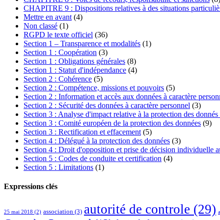
CHAPITRE 9 : Dispositions relatives à des situations particuliè
Mettre en avant
(4)
Non classé
(1)
RGPD le texte officiel
(36)
Section 1 – Transparence et modalités
(1)
Section 1 : Coopération
(3)
Section 1 : Obligations générales
(8)
Section 1 : Statut d'indépendance
(4)
Section 2 : Cohérence
(5)
Section 2 : Compétence, missions et pouvoirs
(5)
Section 2 : Information et accès aux données à caractère person
Section 2 : Sécurité des données à caractère personnel
(3)
Section 3 : Analyse d'impact relative à la protection des donnés 
Section 3 : Comité européen de la protection des données
(9)
Section 3 : Rectification et effacement
(5)
Section 4 : Délégué à la protection des données
(3)
Section 4 : Droit d'opposition et prise de décision individuelle 
Section 5 : Codes de conduite et certification
(4)
Section 5 : Limitations
(1)
Expressions clés
autorité de controle
(29)
association
(3)
25 mai 2018
(2)