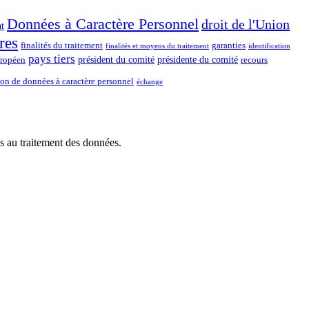
Données à Caractère Personnel
droit de l'Union
t
res
finalités du traitement
garanties
finalités et moyens du traitement
identification
pays tiers
président du comité
présidente du comité
uropéen
recours
ion de données à caractère personnel
échange
 au traitement des données.