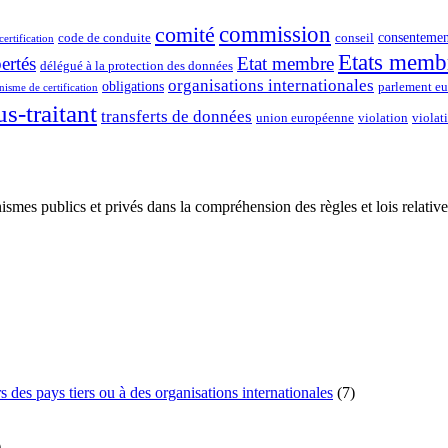
commission
comité
consentemen
code de conduite
conseil
certification
Etats memb
bertés
Etat membre
délégué à la protection des données
organisations internationales
obligations
parlement e
isme de certification
us-traitant
transferts de données
union européenne
violation
violat
 publics et privés dans la compréhension des règles et lois relatives
des pays tiers ou à des organisations internationales
(7)
)