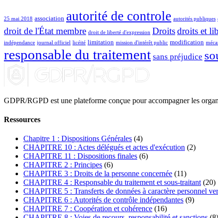
autorité de controle
association
25 mai 2018
autorités publiques
droit de l'État membre
Droits
droits et li
droit de liberté d'expression
limitation
modification
indépendance
journal officiel
licéité
mission d'intérêt public
mécan
responsable du traitement
so
sans préjudice
GDPR/RGPD est une plateforme conçue pour accompagner les organismes
Ressources
Chapitre 1 : Dispositions Générales
(4)
CHAPITRE 10 : Actes délégués et actes d'exécution
(2)
CHAPITRE 11 : Dispositions finales
(6)
CHAPITRE 2 : Principes
(6)
CHAPITRE 3 : Droits de la personne concernée
(11)
CHAPITRE 4 : Responsable du traitement et sous-traitant
(20)
CHAPITRE 5 : Transferts de données à caractère personnel vers 
CHAPITRE 6 : Autorités de contrôle indépendantes
(9)
CHAPITRE 7 : Coopération et cohérence
(16)
CHAPITRE 8 : Voies de recours, responsabilité et sanctions
(8