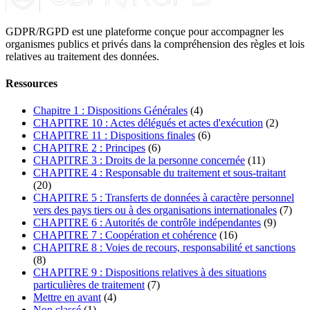
GDPR/RGPD est une plateforme conçue pour accompagner les
organismes publics et privés dans la compréhension des règles et lois
relatives au traitement des données.
Ressources
Chapitre 1 : Dispositions Générales
(4)
CHAPITRE 10 : Actes délégués et actes d'exécution
(2)
CHAPITRE 11 : Dispositions finales
(6)
CHAPITRE 2 : Principes
(6)
CHAPITRE 3 : Droits de la personne concernée
(11)
CHAPITRE 4 : Responsable du traitement et sous-traitant
(20)
CHAPITRE 5 : Transferts de données à caractère personnel
vers des pays tiers ou à des organisations internationales
(7)
CHAPITRE 6 : Autorités de contrôle indépendantes
(9)
CHAPITRE 7 : Coopération et cohérence
(16)
CHAPITRE 8 : Voies de recours, responsabilité et sanctions
(8)
CHAPITRE 9 : Dispositions relatives à des situations
particulières de traitement
(7)
Mettre en avant
(4)
Non classé
(1)