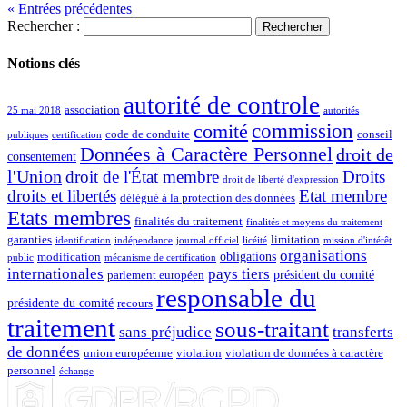
« Entrées précédentes
Rechercher :
Notions clés
autorité de controle
association
25 mai 2018
autorités
commission
comité
code de conduite
conseil
publiques
certification
Données à Caractère Personnel
droit de
consentement
l'Union
droit de l'État membre
Droits
droit de liberté d'expression
droits et libertés
Etat membre
délégué à la protection des données
Etats membres
finalités du traitement
finalités et moyens du traitement
garanties
limitation
identification
indépendance
journal officiel
licéité
mission d'intérêt
organisations
obligations
modification
public
mécanisme de certification
internationales
pays tiers
président du comité
parlement européen
responsable du
présidente du comité
recours
traitement
sous-traitant
sans préjudice
transferts
de données
union européenne
violation
violation de données à caractère
personnel
échange