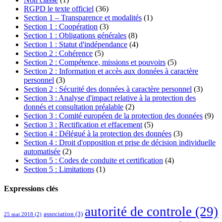
RGPD le texte officiel
(36)
Section 1 – Transparence et modalités
(1)
Section 1 : Coopération
(3)
Section 1 : Obligations générales
(8)
Section 1 : Statut d'indépendance
(4)
Section 2 : Cohérence
(5)
Section 2 : Compétence, missions et pouvoirs
(5)
Section 2 : Information et accès aux données à caractère
personnel
(3)
Section 2 : Sécurité des données à caractère personnel
(3)
Section 3 : Analyse d'impact relative à la protection des
donnés et consultation préalable
(2)
Section 3 : Comité européen de la protection des données
(9)
Section 3 : Rectification et effacement
(5)
Section 4 : Délégué à la protection des données
(3)
Section 4 : Droit d'opposition et prise de décision individuelle
automatisée
(2)
Section 5 : Codes de conduite et certification
(4)
Section 5 : Limitations
(1)
Expressions clés
autorité de controle
(29)
association
(3)
25 mai 2018
(2)