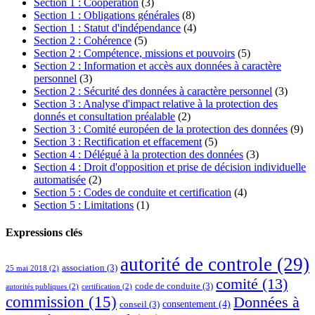
Section 1 : Coopération
(3)
Section 1 : Obligations générales
(8)
Section 1 : Statut d'indépendance
(4)
Section 2 : Cohérence
(5)
Section 2 : Compétence, missions et pouvoirs
(5)
Section 2 : Information et accès aux données à caractère
personnel
(3)
Section 2 : Sécurité des données à caractère personnel
(3)
Section 3 : Analyse d'impact relative à la protection des
donnés et consultation préalable
(2)
Section 3 : Comité européen de la protection des données
(9)
Section 3 : Rectification et effacement
(5)
Section 4 : Délégué à la protection des données
(3)
Section 4 : Droit d'opposition et prise de décision individuelle
automatisée
(2)
Section 5 : Codes de conduite et certification
(4)
Section 5 : Limitations
(1)
Expressions clés
autorité de controle
(29)
association
(3)
25 mai 2018
(2)
comité
(13)
code de conduite
(3)
autorités publiques
(2)
certification
(2)
commission
(15)
Données à
consentement
(4)
conseil
(3)