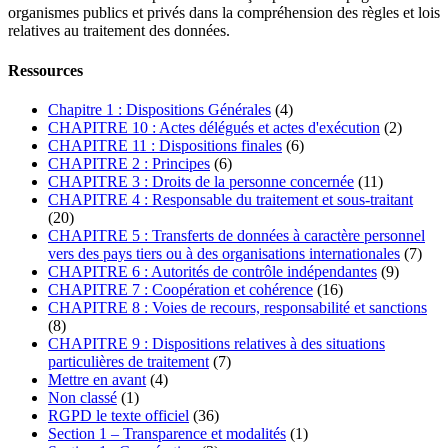
organismes publics et privés dans la compréhension des règles et lois
relatives au traitement des données.
Ressources
Chapitre 1 : Dispositions Générales
(4)
CHAPITRE 10 : Actes délégués et actes d'exécution
(2)
CHAPITRE 11 : Dispositions finales
(6)
CHAPITRE 2 : Principes
(6)
CHAPITRE 3 : Droits de la personne concernée
(11)
CHAPITRE 4 : Responsable du traitement et sous-traitant
(20)
CHAPITRE 5 : Transferts de données à caractère personnel
vers des pays tiers ou à des organisations internationales
(7)
CHAPITRE 6 : Autorités de contrôle indépendantes
(9)
CHAPITRE 7 : Coopération et cohérence
(16)
CHAPITRE 8 : Voies de recours, responsabilité et sanctions
(8)
CHAPITRE 9 : Dispositions relatives à des situations
particulières de traitement
(7)
Mettre en avant
(4)
Non classé
(1)
RGPD le texte officiel
(36)
Section 1 – Transparence et modalités
(1)