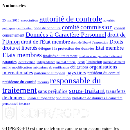
Notions clés
autorité de controle
association
25 mai 2018
autorités
commission
comité
code de conduite
conseil
publiques
certification
Données à Caractère Personnel
droit de
consentement
l'Union
droit de l'État membre
Droits
droit de liberté d'expression
droits et libertés
Etat membre
délégué à la protection des données
Etats membres
finalités du traitement
finalités et moyens du traitement
garanties
limitation
identification
indépendance
journal officiel
licéité
mission d'intérêt
organisations
obligations
modification
public
mécanisme de certification
internationales
pays tiers
président du comité
parlement européen
responsable du
présidente du comité
recours
traitement
sous-traitant
sans préjudice
transferts
de données
union européenne
violation
violation de données à caractère
personnel
échange
GDPR/RGPD est une plateforme conçue pour accompagner les