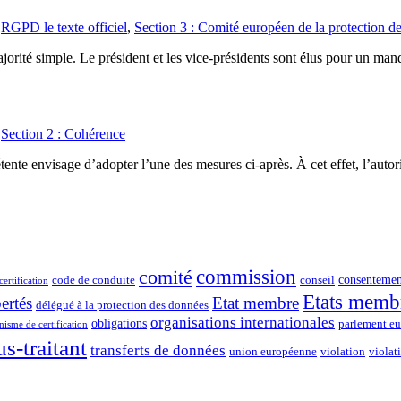
,
RGPD le texte officiel
,
Section 3 : Comité européen de la protection d
ajorité simple. Le président et les vice-présidents sont élus pour un man
,
Section 2 : Cohérence
ente envisage d’adopter l’une des mesures ci-après. À cet effet, l’auto
commission
comité
consentemen
code de conduite
conseil
certification
Etats memb
bertés
Etat membre
délégué à la protection des données
organisations internationales
obligations
parlement e
isme de certification
us-traitant
transferts de données
union européenne
violation
violat