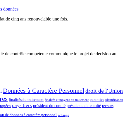
es données
dat de cinq ans renouvelable une fois.
rité de contrôle compétente communique le projet de décision au
Données à Caractère Personnel
droit de l'Union
t
res
finalités du traitement
garanties
finalités et moyens du traitement
identification
pays tiers
président du comité
présidente du comité
uropéen
recours
ion de données à caractère personnel
échange