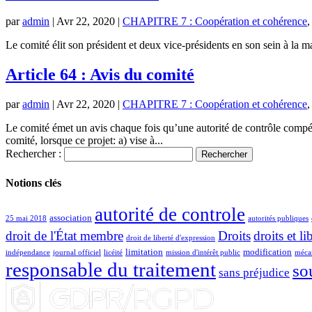
par
admin
|
Avr 22, 2020
|
CHAPITRE 7 : Coopération et cohérence
Le comité élit son président et deux vice-présidents en son sein à la m
Article 64 : Avis du comité
par
admin
|
Avr 22, 2020
|
CHAPITRE 7 : Coopération et cohérence
Le comité émet un avis chaque fois qu’une autorité de contrôle compét
comité, lorsque ce projet: a) vise à...
Rechercher :
Notions clés
autorité de controle
association
25 mai 2018
autorités publiques
droit de l'État membre
Droits
droits et li
droit de liberté d'expression
limitation
modification
indépendance
journal officiel
licéité
mission d'intérêt public
mécan
responsable du traitement
so
sans préjudice