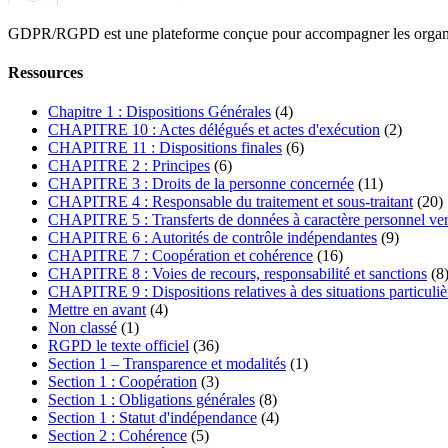
GDPR/RGPD est une plateforme conçue pour accompagner les organismes
Ressources
Chapitre 1 : Dispositions Générales
(4)
CHAPITRE 10 : Actes délégués et actes d'exécution
(2)
CHAPITRE 11 : Dispositions finales
(6)
CHAPITRE 2 : Principes
(6)
CHAPITRE 3 : Droits de la personne concernée
(11)
CHAPITRE 4 : Responsable du traitement et sous-traitant
(20)
CHAPITRE 5 : Transferts de données à caractère personnel vers 
CHAPITRE 6 : Autorités de contrôle indépendantes
(9)
CHAPITRE 7 : Coopération et cohérence
(16)
CHAPITRE 8 : Voies de recours, responsabilité et sanctions
(8
CHAPITRE 9 : Dispositions relatives à des situations particuliè
Mettre en avant
(4)
Non classé
(1)
RGPD le texte officiel
(36)
Section 1 – Transparence et modalités
(1)
Section 1 : Coopération
(3)
Section 1 : Obligations générales
(8)
Section 1 : Statut d'indépendance
(4)
Section 2 : Cohérence
(5)