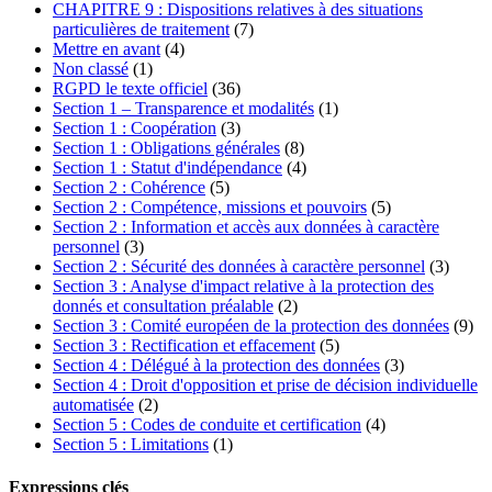
CHAPITRE 9 : Dispositions relatives à des situations
particulières de traitement
(7)
Mettre en avant
(4)
Non classé
(1)
RGPD le texte officiel
(36)
Section 1 – Transparence et modalités
(1)
Section 1 : Coopération
(3)
Section 1 : Obligations générales
(8)
Section 1 : Statut d'indépendance
(4)
Section 2 : Cohérence
(5)
Section 2 : Compétence, missions et pouvoirs
(5)
Section 2 : Information et accès aux données à caractère
personnel
(3)
Section 2 : Sécurité des données à caractère personnel
(3)
Section 3 : Analyse d'impact relative à la protection des
donnés et consultation préalable
(2)
Section 3 : Comité européen de la protection des données
(9)
Section 3 : Rectification et effacement
(5)
Section 4 : Délégué à la protection des données
(3)
Section 4 : Droit d'opposition et prise de décision individuelle
automatisée
(2)
Section 5 : Codes de conduite et certification
(4)
Section 5 : Limitations
(1)
Expressions clés