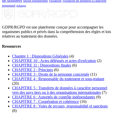
de données
union européenne
violation
violation de données à caractère
personnel
échange
GDPR/RGPD est une plateforme conçue pour accompagner les
organismes publics et privés dans la compréhension des règles et lois
relatives au traitement des données.
Ressources
Chapitre 1 : Dispositions Générales
(4)
CHAPITRE 10 : Actes délégués et actes d'exécution
(2)
CHAPITRE 11 : Dispositions finales
(6)
CHAPITRE 2 : Principes
(6)
CHAPITRE 3 : Droits de la personne concernée
(11)
CHAPITRE 4 : Responsable du traitement et sous-traitant
(20)
CHAPITRE 5 : Transferts de données à caractère personnel
vers des pays tiers ou à des organisations internationales
(7)
CHAPITRE 6 : Autorités de contrôle indépendantes
(9)
CHAPITRE 7 : Coopération et cohérence
(16)
CHAPITRE 8 : Voies de recours, responsabilité et sanctions
(8)