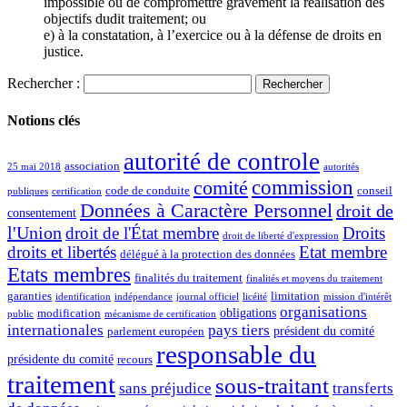
impossible ou de compromettre gravement la réalisation des
objectifs dudit traitement; ou
e) à la constatation, à l’exercice ou à la défense de droits en
justice.
Rechercher :
Notions clés
autorité de controle
association
25 mai 2018
autorités
commission
comité
code de conduite
conseil
publiques
certification
Données à Caractère Personnel
droit de
consentement
l'Union
droit de l'État membre
Droits
droit de liberté d'expression
droits et libertés
Etat membre
délégué à la protection des données
Etats membres
finalités du traitement
finalités et moyens du traitement
garanties
limitation
identification
indépendance
journal officiel
licéité
mission d'intérêt
organisations
obligations
modification
public
mécanisme de certification
internationales
pays tiers
président du comité
parlement européen
responsable du
présidente du comité
recours
traitement
sous-traitant
sans préjudice
transferts