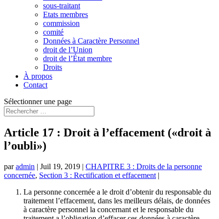
sous-traitant
Etats membres
commission
comité
Données à Caractère Personnel
droit de l’Union
droit de l’État membre
Droits
À propos
Contact
Sélectionner une page
Article 17 : Droit à l’effacement («droit à
l’oubli»)
par
admin
|
Juil 19, 2019
|
CHAPITRE 3 : Droits de la personne
concernée
,
Section 3 : Rectification et effacement
|
La personne concernée a le droit d’obtenir du responsable du
traitement l’effacement, dans les meilleurs délais, de données
à caractère personnel la concernant et le responsable du
traitement a l’obligation d’effacer ces données à caractère