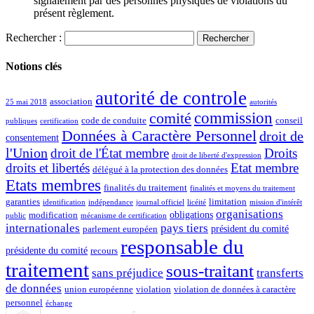
signalement par des personnes physiques de violations du
présent règlement.
Rechercher :
Notions clés
autorité de controle
association
25 mai 2018
autorités
commission
comité
code de conduite
conseil
publiques
certification
Données à Caractère Personnel
droit de
consentement
l'Union
droit de l'État membre
Droits
droit de liberté d'expression
droits et libertés
Etat membre
délégué à la protection des données
Etats membres
finalités du traitement
finalités et moyens du traitement
garanties
limitation
identification
indépendance
journal officiel
licéité
mission d'intérêt
organisations
obligations
modification
public
mécanisme de certification
internationales
pays tiers
président du comité
parlement européen
responsable du
présidente du comité
recours
traitement
sous-traitant
sans préjudice
transferts
de données
union européenne
violation
violation de données à caractère
personnel
échange