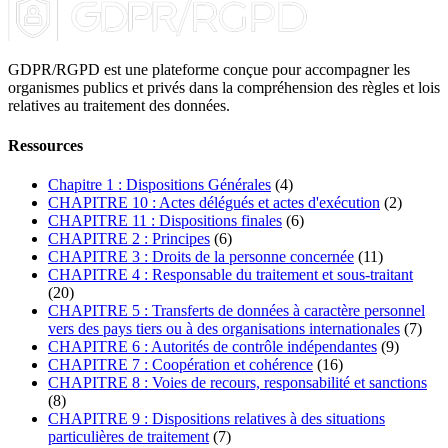
GDPR/RGPD est une plateforme conçue pour accompagner les
organismes publics et privés dans la compréhension des règles et lois
relatives au traitement des données.
Ressources
Chapitre 1 : Dispositions Générales
(4)
CHAPITRE 10 : Actes délégués et actes d'exécution
(2)
CHAPITRE 11 : Dispositions finales
(6)
CHAPITRE 2 : Principes
(6)
CHAPITRE 3 : Droits de la personne concernée
(11)
CHAPITRE 4 : Responsable du traitement et sous-traitant
(20)
CHAPITRE 5 : Transferts de données à caractère personnel
vers des pays tiers ou à des organisations internationales
(7)
CHAPITRE 6 : Autorités de contrôle indépendantes
(9)
CHAPITRE 7 : Coopération et cohérence
(16)
CHAPITRE 8 : Voies de recours, responsabilité et sanctions
(8)
CHAPITRE 9 : Dispositions relatives à des situations
particulières de traitement
(7)