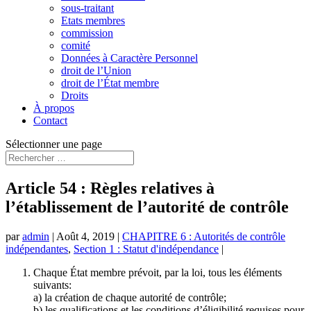
sous-traitant
Etats membres
commission
comité
Données à Caractère Personnel
droit de l’Union
droit de l’État membre
Droits
À propos
Contact
Sélectionner une page
Article 54 : Règles relatives à
l’établissement de l’autorité de contrôle
par
admin
|
Août 4, 2019
|
CHAPITRE 6 : Autorités de contrôle
indépendantes
,
Section 1 : Statut d'indépendance
|
Chaque État membre prévoit, par la loi, tous les éléments
suivants:
a) la création de chaque autorité de contrôle;
b) les qualifications et les conditions d’éligibilité requises pour