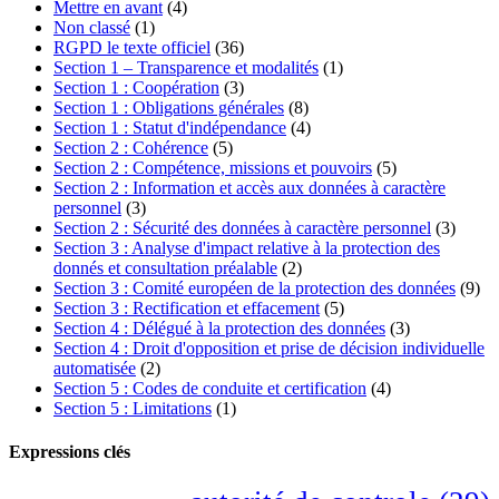
Mettre en avant
(4)
Non classé
(1)
RGPD le texte officiel
(36)
Section 1 – Transparence et modalités
(1)
Section 1 : Coopération
(3)
Section 1 : Obligations générales
(8)
Section 1 : Statut d'indépendance
(4)
Section 2 : Cohérence
(5)
Section 2 : Compétence, missions et pouvoirs
(5)
Section 2 : Information et accès aux données à caractère
personnel
(3)
Section 2 : Sécurité des données à caractère personnel
(3)
Section 3 : Analyse d'impact relative à la protection des
donnés et consultation préalable
(2)
Section 3 : Comité européen de la protection des données
(9)
Section 3 : Rectification et effacement
(5)
Section 4 : Délégué à la protection des données
(3)
Section 4 : Droit d'opposition et prise de décision individuelle
automatisée
(2)
Section 5 : Codes de conduite et certification
(4)
Section 5 : Limitations
(1)
Expressions clés