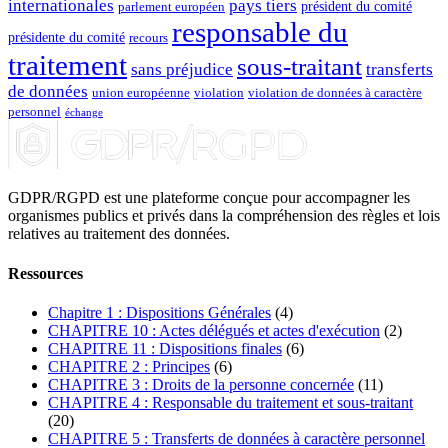
internationales
pays tiers
président du comité
parlement européen
responsable du
présidente du comité
recours
traitement
sous-traitant
sans préjudice
transferts
de données
union européenne
violation
violation de données à caractère
personnel
échange
GDPR/RGPD est une plateforme conçue pour accompagner les
organismes publics et privés dans la compréhension des règles et lois
relatives au traitement des données.
Ressources
Chapitre 1 : Dispositions Générales
(4)
CHAPITRE 10 : Actes délégués et actes d'exécution
(2)
CHAPITRE 11 : Dispositions finales
(6)
CHAPITRE 2 : Principes
(6)
CHAPITRE 3 : Droits de la personne concernée
(11)
CHAPITRE 4 : Responsable du traitement et sous-traitant
(20)
CHAPITRE 5 : Transferts de données à caractère personnel