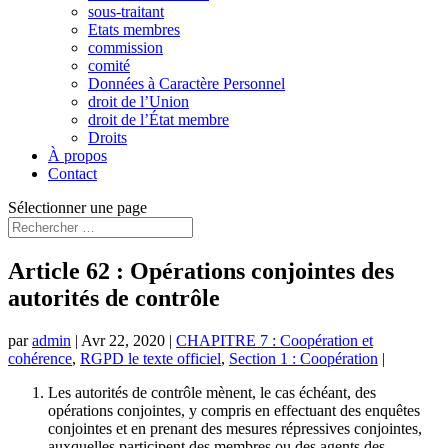
sous-traitant
Etats membres
commission
comité
Données à Caractère Personnel
droit de l’Union
droit de l’État membre
Droits
À propos
Contact
Sélectionner une page
Article 62 : Opérations conjointes des
autorités de contrôle
par
admin
|
Avr 22, 2020
|
CHAPITRE 7 : Coopération et
cohérence
,
RGPD le texte officiel
,
Section 1 : Coopération
|
Les autorités de contrôle mènent, le cas échéant, des
opérations conjointes, y compris en effectuant des enquêtes
conjointes et en prenant des mesures répressives conjointes,
auxquelles participent des membres ou des agents des