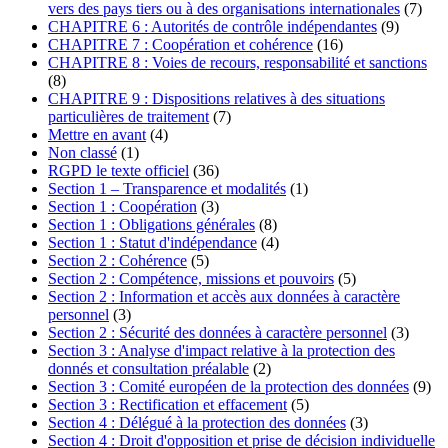
vers des pays tiers ou à des organisations internationales
(7)
CHAPITRE 6 : Autorités de contrôle indépendantes
(9)
CHAPITRE 7 : Coopération et cohérence
(16)
CHAPITRE 8 : Voies de recours, responsabilité et sanctions
(8)
CHAPITRE 9 : Dispositions relatives à des situations
particulières de traitement
(7)
Mettre en avant
(4)
Non classé
(1)
RGPD le texte officiel
(36)
Section 1 – Transparence et modalités
(1)
Section 1 : Coopération
(3)
Section 1 : Obligations générales
(8)
Section 1 : Statut d'indépendance
(4)
Section 2 : Cohérence
(5)
Section 2 : Compétence, missions et pouvoirs
(5)
Section 2 : Information et accès aux données à caractère
personnel
(3)
Section 2 : Sécurité des données à caractère personnel
(3)
Section 3 : Analyse d'impact relative à la protection des
donnés et consultation préalable
(2)
Section 3 : Comité européen de la protection des données
(9)
Section 3 : Rectification et effacement
(5)
Section 4 : Délégué à la protection des données
(3)
Section 4 : Droit d'opposition et prise de décision individuelle