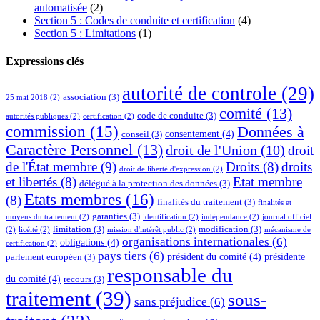
automatisée
(2)
Section 5 : Codes de conduite et certification
(4)
Section 5 : Limitations
(1)
Expressions clés
autorité de controle
(29)
association
(3)
25 mai 2018
(2)
comité
(13)
code de conduite
(3)
autorités publiques
(2)
certification
(2)
commission
(15)
Données à
consentement
(4)
conseil
(3)
Caractère Personnel
(13)
droit de l'Union
(10)
droit
de l'État membre
(9)
Droits
(8)
droits
droit de liberté d'expression
(2)
et libertés
(8)
Etat membre
délégué à la protection des données
(3)
Etats membres
(16)
(8)
finalités du traitement
(3)
finalités et
garanties
(3)
moyens du traitement
(2)
identification
(2)
indépendance
(2)
journal officiel
limitation
(3)
modification
(3)
(2)
licéité
(2)
mission d'intérêt public
(2)
mécanisme de
organisations internationales
(6)
obligations
(4)
certification
(2)
pays tiers
(6)
président du comité
(4)
présidente
parlement européen
(3)
responsable du
du comité
(4)
recours
(3)
traitement
(39)
sous-
sans préjudice
(6)