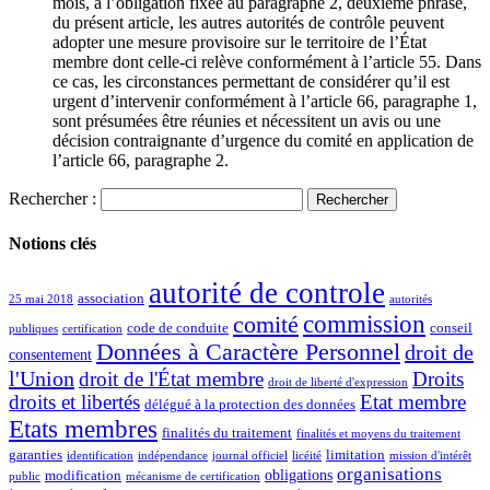
mois, à l’obligation fixée au paragraphe 2, deuxième phrase,
du présent article, les autres autorités de contrôle peuvent
adopter une mesure provisoire sur le territoire de l’État
membre dont celle-ci relève conformément à l’article 55. Dans
ce cas, les circonstances permettant de considérer qu’il est
urgent d’intervenir conformément à l’article 66, paragraphe 1,
sont présumées être réunies et nécessitent un avis ou une
décision contraignante d’urgence du comité en application de
l’article 66, paragraphe 2.
Rechercher :
Notions clés
autorité de controle
association
25 mai 2018
autorités
commission
comité
code de conduite
conseil
publiques
certification
Données à Caractère Personnel
droit de
consentement
l'Union
droit de l'État membre
Droits
droit de liberté d'expression
droits et libertés
Etat membre
délégué à la protection des données
Etats membres
finalités du traitement
finalités et moyens du traitement
garanties
limitation
identification
indépendance
journal officiel
licéité
mission d'intérêt
organisations
obligations
modification
public
mécanisme de certification